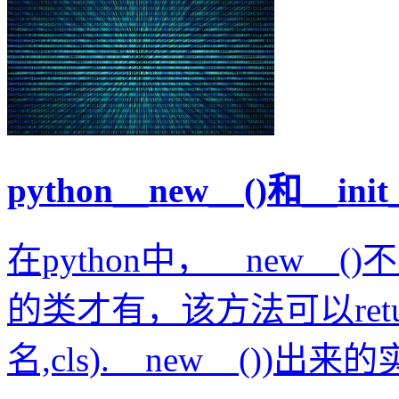
python__new__()和__i
在python中，__new__
的类才有，该方法可以retur
名,cls).__new__())出